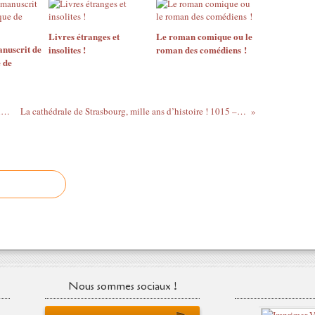
Livres étranges et
Le roman comique ou le
anuscrit de
insolites !
roman des comédiens !
 de
Colette, ou la liberté faite femme ! Portraits et images littéraires !
La cathédrale de Strasbourg, mille ans d’histoire ! 1015 – 2015… Un bel anniversaire !
Nous sommes sociaux !