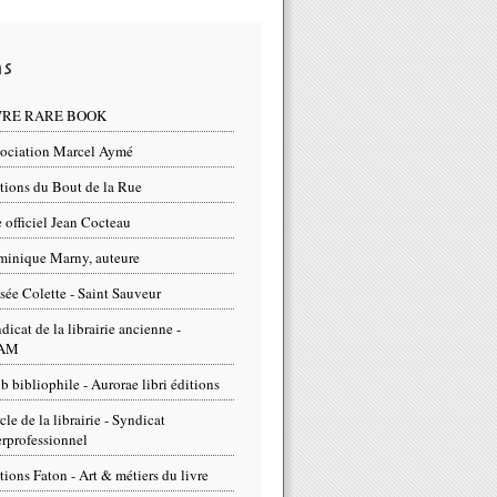
ns
VRE RARE BOOK
ociation Marcel Aymé
tions du Bout de la Rue
e officiel Jean Cocteau
inique Marny, auteure
ée Colette - Saint Sauveur
dicat de la librairie ancienne -
AM
b bibliophile - Aurorae libri éditions
cle de la librairie - Syndicat
erprofessionnel
tions Faton - Art & métiers du livre