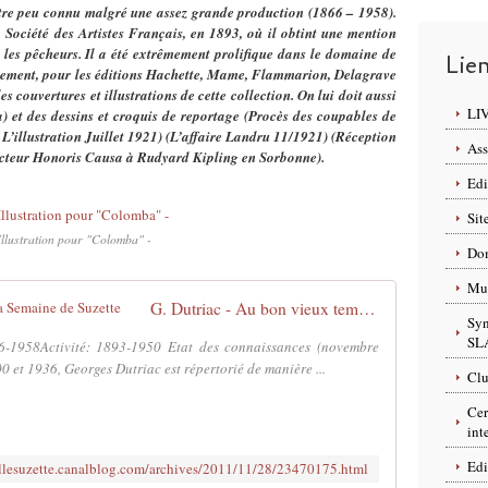
intre peu connu malgré une assez grande production (1866 – 1958).
la Société des Artistes Français, en 1893, où il obtint une mention
 les pêcheurs. Il a été extrêmement prolifique dans le domaine de
Lie
cipalement, pour les éditions Hachette, Mame, Flammarion, Delagrave
 couvertures et illustrations de cette collection. On lui doit aussi
LI
 et des dessins et croquis de reportage (Procès des coupables de
 L’illustration Juillet 1921) (L’affaire Landru 11/1921) (Réception
Ass
Docteur Honoris Causa à Rudyard Kipling en Sorbonne).
Edi
Sit
Illustration pour "Colomba" -
Dom
Mus
G. Dutriac - Au bon vieux temps de La Semaine de Suzette
Syn
SL
66-1958Activité: 1893-1950 Etat des connaissances (novembre
0 et 1936, Georges Dutriac est répertorié de manière ...
Clu
Cer
int
Edi
llesuzette.canalblog.com/archives/2011/11/28/23470175.html