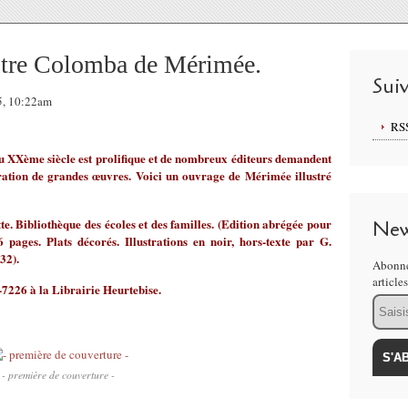
ustre Colomba de Mérimée.
Sui
5, 10:22am
RS
 du XXème siècle est prolifique et de nombreux éditeurs demandent
ustration de grandes œuvres. Voici un ouvrage de Mérimée illustré
Bibliothèque des écoles et des familles. (Edition abrégée pour
New
 pages. Plats décorés. Illustrations en noir, hors-texte par G.
32).
Abonne
article
226 à la Librairie Heurtebise.
Email
- première de couverture -