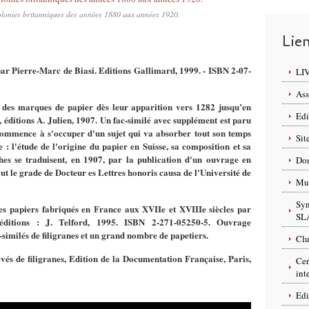
colonies britanniques des années 1880 aux années 1920.
Lie
par Pierre-Marc de Biasi. Editions Gallimard, 1999. - ISBN 2-07-
LI
Ass
ue des marques de papier dès leur apparition vers 1282 jusqu’en
Edi
éditions A. Julien, 1907. Un fac-similé avec supplément est paru
ommence à s'occuper d'un sujet qui va absorber tout son temps
Sit
 : l'étude de l'origine du papier en Suisse, sa composition et sa
hes se traduisent, en 1907, par la publication d'un ouvrage en
Dom
aut le grade de Docteur es Lettres honoris causa de l'Université de
Mus
Syn
 des papiers fabriqués en France aux XVIIe et XVIIIe siècles par
SL
itions : J. Telford, 1995. ISBN 2-271-05250-5. Ouvrage
similés de filigranes et un grand nombre de papetiers.
Clu
evés de filigranes, Edition de la Documentation Française, Paris,
Cer
int
Edi