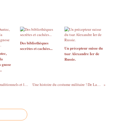
Des bibliothèques
Un précepteur suisse du
secrètes et cachées...
tec,
tsar Alexandre Ier de
la
Russie.
a gnose
.
Les appellations des principaux papiers traditionnels et leurs dimensions en centimètres
Une histoire du costume militaire ! De Lachouque à Longwood…