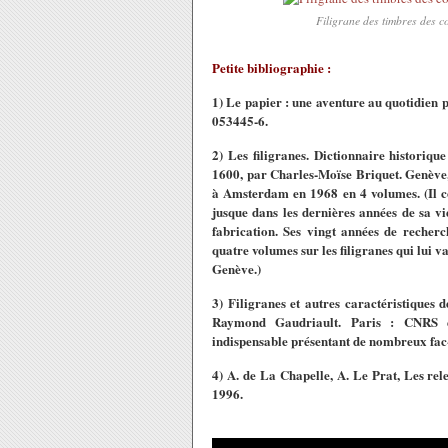
Filigrane des timbres des 
Petite bibliographie :
1) Le papier : une aventure au quotidien 
053445-6.
2) Les filigranes. Dictionnaire historiq
1600, par Charles-Moïse Briquet. Genève, 
à Amsterdam en 1968 en 4 volumes. (Il c
jusque dans les dernières années de sa vie
fabrication. Ses vingt années de recherc
quatre volumes sur les filigranes qui lui v
Genève.)
3) Filigranes et autres caractéristiques
Raymond Gaudriault. Paris : CNRS éd
indispensable présentant de nombreux fac-
4) A. de La Chapelle, A. Le Prat, Les rel
1996.