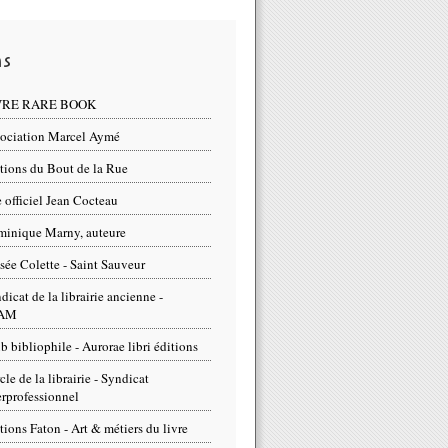
ns
VRE RARE BOOK
ociation Marcel Aymé
tions du Bout de la Rue
e officiel Jean Cocteau
inique Marny, auteure
ée Colette - Saint Sauveur
dicat de la librairie ancienne -
AM
b bibliophile - Aurorae libri éditions
cle de la librairie - Syndicat
erprofessionnel
tions Faton - Art & métiers du livre