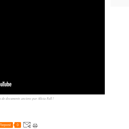
 de documents anciens par Alicia Fall !
Repost
0