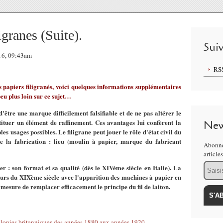
igranes (Suite).
Sui
16, 09:43am
RS
es papiers filigranés, voici quelques informations supplémentaires
peu plus loin sur ce sujet…
'être une marque difficilement falsifiable et de ne pas altérer le
uer un élément de raffinement. Ces avantages lui confèrent la
New
s usages possibles. Le filigrane peut jouer le rôle d'état civil du
e la fabrication : lieu (moulin à papier, marque du fabricant
Abonne
article
Email
er : son format et sa qualité (dès le XIVème siècle en Italie). La
cours du XIXème siècle avec l'apparition des machines à papier en
 mesure de remplacer efficacement le principe du fil de laiton.