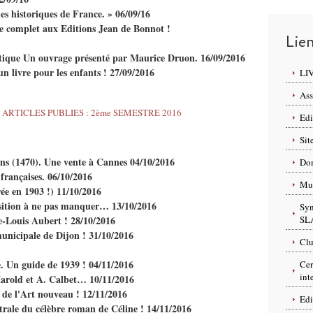
es historiques de France. » 06/09/16
e complet aux Editions Jean de Bonnot !
Lie
itiatique Un ouvrage présenté par Maurice Druon. 16/09/2016
un livre pour les enfants ! 27/09/2016
LI
Ass
Edi
Sit
ans (1470). Une vente à Cannes 04/10/2016
Dom
françaises. 06/10/2016
Mus
ée en 1903 !) 11/10/2016
osition à ne pas manquer… 13/10/2016
Syn
e-Louis Aubert ! 28/10/2016
SL
unicipale de Dijon ! 31/10/2016
Clu
e. Un guide de 1939 ! 04/11/2016
Cer
int
Marold et A. Calbet… 10/11/2016
r de l'Art nouveau ! 12/11/2016
Edi
trale du célèbre roman de Céline ! 14/11/2016