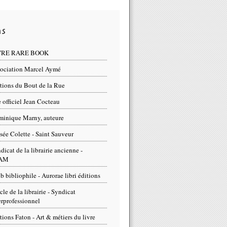
ns
VRE RARE BOOK
ociation Marcel Aymé
tions du Bout de la Rue
e officiel Jean Cocteau
inique Marny, auteure
ée Colette - Saint Sauveur
dicat de la librairie ancienne -
AM
b bibliophile - Aurorae libri éditions
cle de la librairie - Syndicat
erprofessionnel
tions Faton - Art & métiers du livre