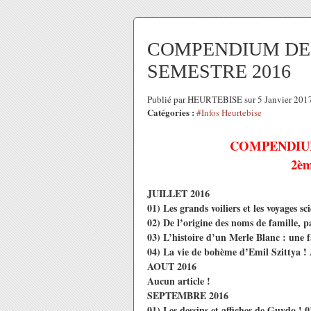
COMPENDIUM DES 
SEMESTRE 2016
Publié par HEURTEBISE sur 5 Janvier 201
Catégories :
#Infos Heurtebise
COMPENDIUM
2è
JUILLET 2016
01) Les grands voiliers et les voyages sc
02) De l’origine des noms de famille, p
03) L’histoire d’un Merle Blanc : une f
04) La vie de bohème d’Emil Szittya ! 
AOUT 2016
Aucun article !
SEPTEMBRE 2016
01) Les dessins et affiches de Guydo ! 0