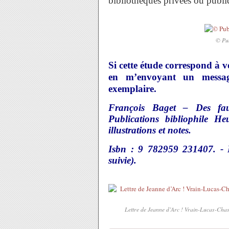
bibliothèques privées ou publi
© Pub
Si cette étude correspond à v
en m’envoyant un messag
exemplaire.
François Baget – Des fau
Publications bibliophile 
illustrations et notes.
Isbn : 9 782959 231407. - P
suivie).
Lettre de Jeanne d’Arc ! Vrain-Lucas-Chasl