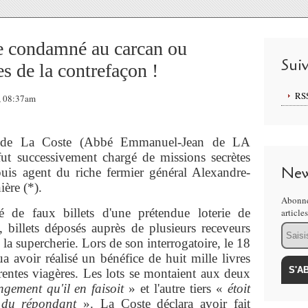
te condamné au carcan ou
Sui
es de la contrefaçon !
RS
, 08:37am
n de La Coste (Abbé Emmanuel-Jean de LA
ut successivement chargé de missions secrètes
New
uis agent du riche fermier général Alexandre-
ère (*).
Abonne
ué de faux billets d'une prétendue loterie de
article
billets déposés auprès de plusieurs receveurs
Email
 la supercherie. Lors de son interrogatoire, le 18
a avoir réalisé un bénéfice de huit mille livres
 rentes viagères. Les lots se montaient aux deux
ngement qu'il en faisoit
» et l'autre tiers «
étoit
e du répondant
». La Coste déclara avoir fait