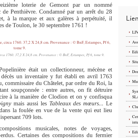
treizième loterie de Gemont par un nommé
uc de Penthièvre. Condamné par un arrêt du 28
Lie
, à la marque et aux galères à perpétuité, il
es de Toulon, le 30 septembre 1761 !
LI
Ass
Edi
irca 1760. 37,2 X 24,8 cm. Provenance : © BnF, Estampes, Pf 6, tome 9.
Sit
pelinière était un collectionneur, mécène et
Dom
écès un inventaire y fut établi en avril 1763
Mus
u, commissaire du Châtelet, par ordre du Roi, la
tant soupçonnée : entre autres, on fit détruire
Syn
 cire à la manière de Clodion et on y confisqua
SL
pigny
mais aussi les
Tableaux des mœurs...
Le
Clu
dans la foulée en vue de la vente qui eut lieu
 dispersant 709 lots.
Cer
int
compositions musicales, notes de voyages,
Edi
perdus. Certaines des compositions du fermier