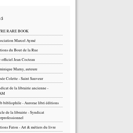
ns
VRE RARE BOOK
ociation Marcel Aymé
tions du Bout de la Rue
e officiel Jean Cocteau
inique Marny, auteure
ée Colette - Saint Sauveur
dicat de la librairie ancienne -
AM
b bibliophile - Aurorae libri éditions
cle de la librairie - Syndicat
erprofessionnel
tions Faton - Art & métiers du livre