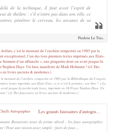
delà de la technique, il faut avoir l’esprit de
eur de théâtre : s’il n’entre pas dans son rôle, ce
centrer, pénétrer le cerveau, les arcanes de sa
Piedoie Le Tiec.
st le montant de l’enchère remportée en 1985 par la Bibliothèque du Congrès
iers textes imprimés aux Etats-Unis, si ce n’est le premier; son titre ? « Le
n avait jusque-là perdu toute trace, imprimée en 1639 par Stephen Daye. Un
nn ! (cf. Des faussaires en livres anciens & modernes.)
Les grands faussaires d'autographes - Chelli Autographes
tonnante Rassurons nous de prime abord : les faux autographes
 ! Pour une raison assez simple : faire de faux ...