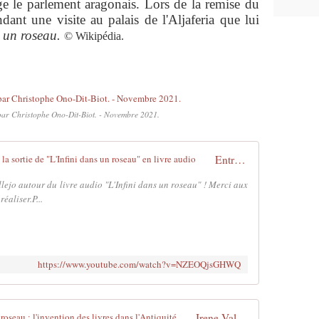
ège le parlement aragonais. Lors de la remise du
ndant une visite au palais de l'Aljaferia que lui
s un roseau.
© Wikipédia.
 par Christophe Ono-Dit-Biot. - Novembre 2021.
Entretien avec Irene Vallejo autour de la sortie de "L'Infini dans un roseau" en livre audio
lejo autour du livre audio "L'Infini dans un roseau" ! Merci aux
éaliser.P...
https://www.youtube.com/watch?v=NZEOQjsGHWQ
Irene Vallejo Moreu - L'infini dans un roseau : l'invention des livres dans l'Antiquité