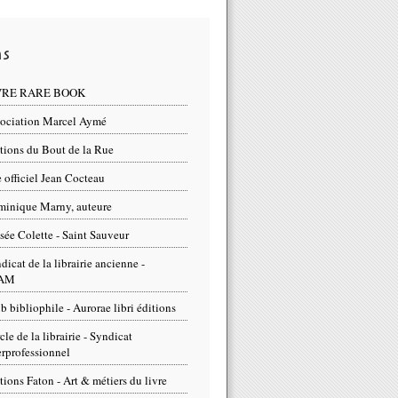
ns
VRE RARE BOOK
ociation Marcel Aymé
tions du Bout de la Rue
e officiel Jean Cocteau
inique Marny, auteure
ée Colette - Saint Sauveur
dicat de la librairie ancienne -
AM
b bibliophile - Aurorae libri éditions
cle de la librairie - Syndicat
erprofessionnel
tions Faton - Art & métiers du livre