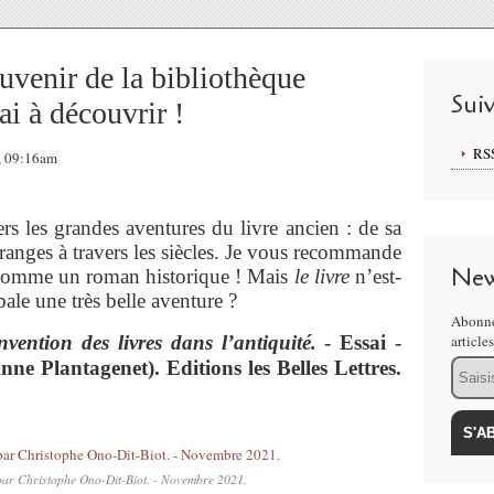
ouvenir de la bibliothèque
Sui
i à découvrir !
RS
, 09:16am
s les grandes aventures du livre ancien : de sa
ranges à travers les siècles. Je vous recommande
New
lit comme un roman historique ! Mais
le livre
n’est-
bale une très belle aventure ?
Abonne
vention des livres dans l’antiquité.
- Essai -
article
Email
ne Plantagenet). Editions les Belles Lettres.
 par Christophe Ono-Dit-Biot. - Novembre 2021.