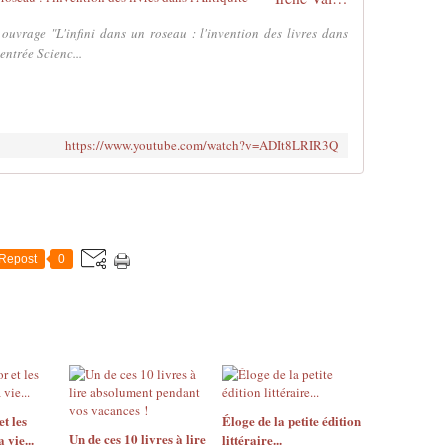
ouvrage "L'infini dans un roseau : l'invention des livres dans
Rentrée Scienc...
https://www.youtube.com/watch?v=ADIt8LRIR3Q
Repost
0
t les
Éloge de la petite édition
Un de ces 10 livres à lire
 vie...
littéraire...