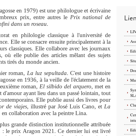
agosse en 1979) est une philologue et écrivaine
Lie
mbreux prix, entre autres le
Prix national de
nfini dans un roseau
.
LI
orat en philologie classique à l'université de
nce. Elle se consacre ensuite principalement à la
Ass
urs classiques. Elle collabore avec les journaux
Edi
 où elle publie des articles mêlant des sujets
Sit
nts tirés du monde ancien.
Dom
mier roman,
La luz sepultada
. C'est une histoire
agosse en 1936, à la veille de l'éclatement de la
Mus
 deuxième roman,
El silbido del arquero
, met en
Syn
et d'amour ayant lieu dans un passé lointain, tout
SL
contemporains. Elle publie aussi des livres pour
Clu
or de viajes
, illustré par José Luis Cano, et
La
, en collaboration avec la peintre Lina.
Cer
int
plus grande distinction institutionnelle attribuée
Edi
: le prix Aragon 2021. Ce dernier lui est livré