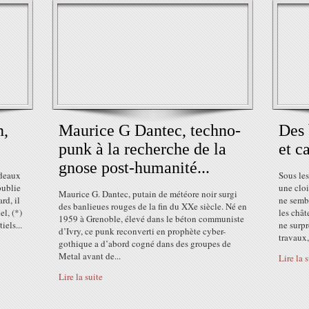
n,
Maurice G Dantec, techno-
Des 
punk à la recherche de la
et c
gnose post-humanité...
rdeaux
Sous les
publie
une cloi
Maurice G. Dantec, putain de météore noir surgi
rd, il
ne sembl
des banlieues rouges de la fin du XXe siècle. Né en
el, (*)
les châ
1959 à Grenoble, élevé dans le béton communiste
iels...
ne surp
d’Ivry, ce punk reconverti en prophète cyber-
travaux,.
gothique a d’abord cogné dans des groupes de
Metal avant de...
Lire la 
Lire la suite