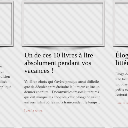
Un de ces 10 livres à lire
Élog
absolument pendant vos
litté
de
vacances !
our
Éloge de
édition
une lacu
ditée
Voilà un choix qui s’avère presque aussi difficile
proposé 
impliqué
que de décider entre éteindre la lumière et lire un
petite é
dernier chapitre... Découvrir les trésors littéraires
lectorat
qui ont marqué les époques, c'est plonger dans un
univers infini où les mots transcendent le temps...
Lire la 
Lire la suite