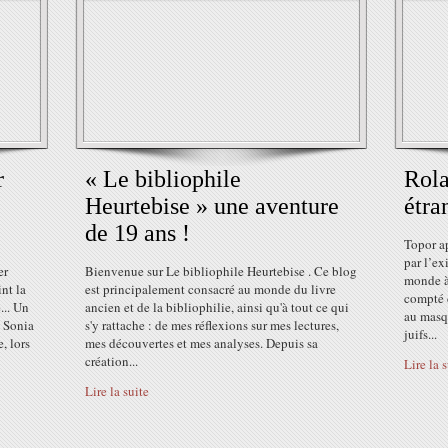
r
« Le bibliophile
Rola
Heurtebise » une aventure
étra
de 19 ans !
Topor a
par l’ex
er
Bienvenue sur Le bibliophile Heurtebise . Ce blog
monde à 
nt la
est principalement consacré au monde du livre
compté d
... Un
ancien et de la bibliophilie, ainsi qu'à tout ce qui
au masqu
! Sonia
s'y rattache : de mes réflexions sur mes lectures,
juifs...
, lors
mes découvertes et mes analyses. Depuis sa
création...
Lire la 
Lire la suite