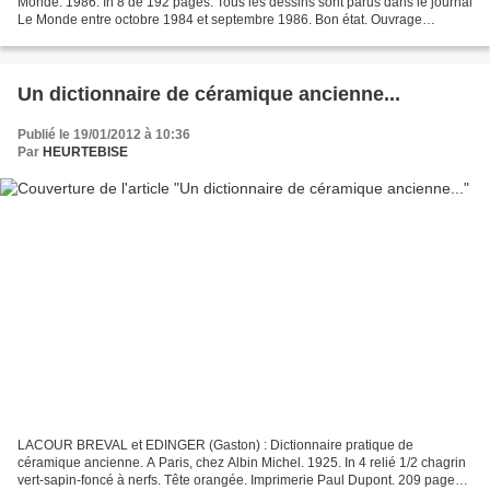
Monde. 1986. In 8 de 192 pages. Tous les dessins sont parus dans le journal
Le Monde entre octobre 1984 et septembre 1986. Bon état. Ouvrage
référencé HE2075 à la librairie Heurtebise. Plantu...
Un dictionnaire de céramique ancienne...
Publié le 19/01/2012 à 10:36
Par
HEURTEBISE
LACOUR BREVAL et EDINGER (Gaston) : Dictionnaire pratique de
céramique ancienne. A Paris, chez Albin Michel. 1925. In 4 relié 1/2 chagrin
vert-sapin-foncé à nerfs. Tête orangée. Imprimerie Paul Dupont. 209 pages.