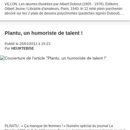
VILLON. Les œuvres illustrées par Albert Dubout (1905 - 1976). Editions
Gibert Jeune / Librairie d'amateurs. Paris. 1940. In 12 relié plein parchemin
décoré sur les 2 plats de dessins polychromes (pastiches signés Dubout).
Dos illustré d'un personnage...
Plantu, un humoriste de talent !
Publié le 20/01/2012 à 15:23
Par
HEURTEBISE
PLANTU : « Ça manque de femmes ! » Numéro spécial du journal Le