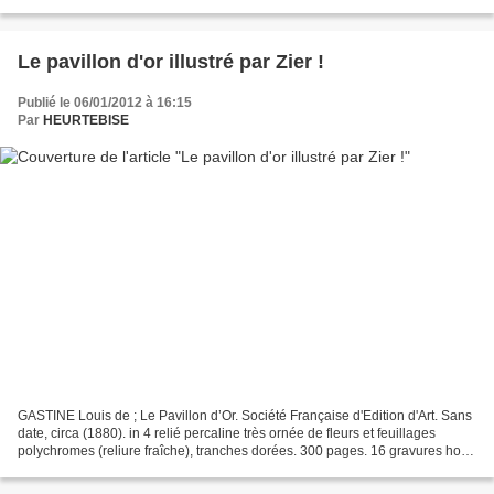
2012 le musée de la...
Le pavillon d'or illustré par Zier !
Publié le 06/01/2012 à 16:15
Par
HEURTEBISE
GASTINE Louis de ; Le Pavillon d’Or. Société Française d'Edition d'Art. Sans
date, circa (1880). in 4 relié percaline très ornée de fleurs et feuillages
polychromes (reliure fraîche), tranches dorées. 300 pages. 16 gravures hors-
texte par E. Zier. Bel...