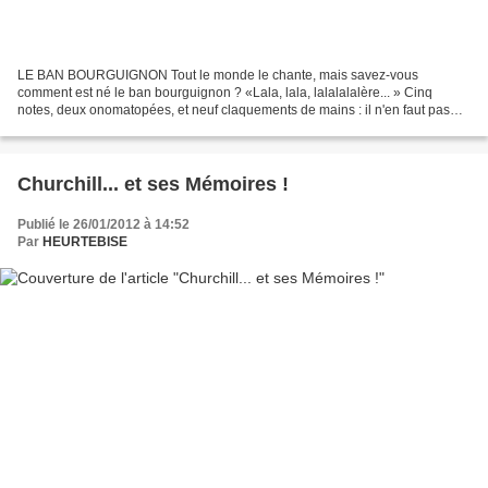
LE BAN BOURGUIGNON Tout le monde le chante, mais savez-vous
comment est né le ban bourguignon ? «Lala, lala, lalalalalère... » Cinq
notes, deux onomatopées, et neuf claquements de mains : il n'en faut pas
plus pour reconnaître le ban bourguignon. Pour...
Churchill... et ses Mémoires !
Publié le 26/01/2012 à 14:52
Par
HEURTEBISE