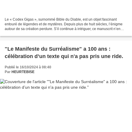
Le « Codex Gigas », surnommé Bible du Diable, est un objet fascinant
entouré de légendes et de mystères. Depuis plus de huit siècles, l’énigme
autour de sa création perdure. S’il continue à intriguer, ce manuscrit n’en
reste pas moins une véritable merveille....
"Le Manifeste du Surréalisme" a 100 ans :
célébration d’un texte qui n'a pas pris une ride.
Publié le 16/10/2024 à 08:40
Par
HEURTEBISE