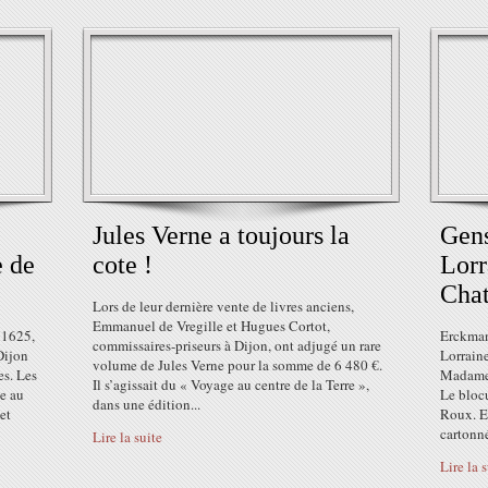
Jules Verne a toujours la
Gens
e de
cote !
Lorr
Chat
Lors de leur dernière vente de livres anciens,
Emmanuel de Vregille et Hugues Cortot,
1625,
Erckman
commissaires-priseurs à Dijon, ont adjugé un rare
Dijon
Lorraine
volume de Jules Verne pour la somme de 6 480 €.
es. Les
Madame 
Il s’agissait du « Voyage au centre de la Terre »,
ce au
Le blocu
dans une édition...
et
Roux. Ed
cartonné
Lire la suite
Lire la 