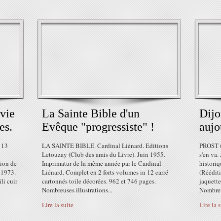
vie
La Sainte Bible d'un
Dijo
es.
Evêque "progressiste" !
aujo
 13
LA SAINTE BIBLE. Cardinal Liénard. Editions
PROST (M
Letouzay (Club des amis du Livre). Juin 1955.
s'en va.
tion de
Imprimatur de la même année par le Cardinal
historiq
 1973.
Liénard. Complet en 2 forts volumes in 12 carré
(Rééditi
li cuir
cartonnés toile décorées. 962 et 746 pages.
jaquette
Nombreuses illustrations...
Nombreu
Lire la suite
Lire la 