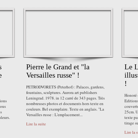
s
Pierre le Grand et "la
Le L
e
Versailles russe" !
illu
!
PETRODVORETS (Peterhof) : Palaces, gardens,
fountains, sculptures. Aurora art publishers
Honoré d
Leningrad. 1978. in 12 carré de 343 pages. Très
ions
Edition
nombreuses photos et documents hors texte en
sous
couvert
couleurs. Bel exemplaire. Texte en anglais. "La
ès
25cm. Un
Versailles russe : L'emplacement...
leurs.
texte p
tirage su
Lire la suite
Lire la 