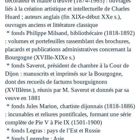
décorateur et maître d'œuvre (1874-1965) : ouvrages
liés à la création artistique et intellectuelle de Charles
Huard ; auteurs anglais (fin XIXe-début XXe s.),
ouvrages anciens et littérature classique
* fonds Philippe Milsand, bibliothécaire (1818-1892)
: volumes et portefeuilles rassemblant des brochures,
placards et publications administratives concernant la
Bourgogne (XVIIIe-XIXe s.)
* fonds Saverot, président de chambre à la Cour de
Dijon : manuscrits et imprimés sur la Bourgogne,
dont des recueils de factums bourguignons
(XVIIIème.), réunis par M. Saverot et donnés par sa
veuve en 1881
* fonds Jules Marion, chartiste dijonnais (1818-1886)
: incunables et reliures pontificales, formant une série
complète de Pie V à Pie IX (1501-1900)
* fonds Legras : pays de l’Est et Russie
* fonds Legendre : Asie