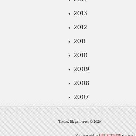
2013
2012
2011
2010
2009
2008
2007
Theme: Elegant press © 2026
Voir le profil de
HEURTEBISE
sur le por