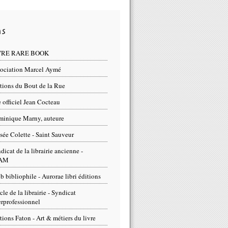
ns
VRE RARE BOOK
ociation Marcel Aymé
tions du Bout de la Rue
e officiel Jean Cocteau
inique Marny, auteure
ée Colette - Saint Sauveur
dicat de la librairie ancienne -
AM
b bibliophile - Aurorae libri éditions
cle de la librairie - Syndicat
erprofessionnel
tions Faton - Art & métiers du livre