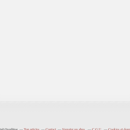
tail Overblog
Top articles
Contact
Signaler un abus
C.G.U.
Cookies et donn