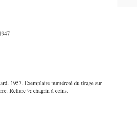
947
imard. 1957. Exemplaire numéroté du tirage sur
arre. Reliure ½ chagrin à coins.