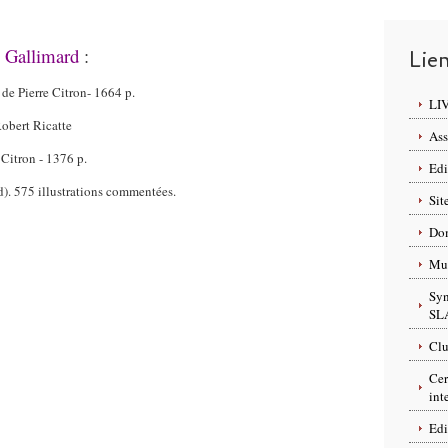
z Gallimard
:
Lie
 de Pierre Citron- 1664 p.
LI
obert Ricatte
Ass
 Citron - 1376 p.
Edi
. 575 illustrations commentées.
Sit
Dom
Mus
Syn
SL
Clu
Cer
int
Edi