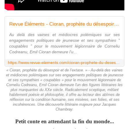
Revue Éléments - Cioran, prophète du désespoir et de l'extase
Au delà des vaines et médiocres polémiques sur ses
engagements politiques de jeunesse et ses sympathies "
coupables " pour le mouvement légionnaire de Corneliu
Codreanu, Emil Cioran demeure l'u...
https://www.revue-elements.com/cioran-prophete-du-desespoir-et-de-lextase/
« Cioran, prophète du désespoir et de l’extase. » - Au-delà des vaines
et médiocres polémiques sur ses engagements politiques de jeunesse
et ses sympathies « coupables » pour le mouvement légionnaire de
Corneliu Codreanu, Emil Cioran demeure l'un des figures littéraires les
plus marquantes du XXe siècle. Radicalement sceptique, mêlant
habilement poésie et philosophie, il offre au lecteur des abîmes de
réflexion sur la condition humaine, ses misères, ses folies, et ses
incohérences. Une découverte littéraire majeure pour Jacques
Chambray.
Petit conte en attendant la fin du monde...