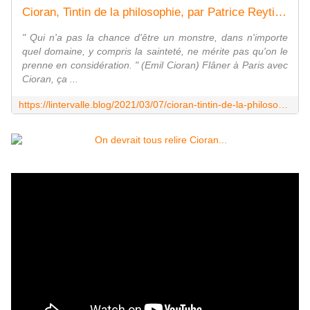
Cioran, Tintin de la philosophie, par Patrice Reytier, illustrateur
" Qui n'a pas la chance d'être un monstre, dans n'importe
quel domaine, y compris la sainteté, ne mérite pas qu'on le
prenne en considération. " (Emil Cioran) Flâner à Paris avec
Cioran, ça ...
https://lintervalle.blog/2021/03/07/cioran-tintin-de-la-philosophie-par-patrice-reytier-illustrateur/