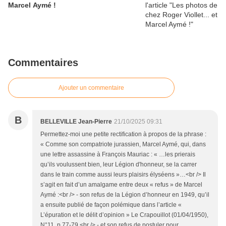
Marcel Aymé !
Commentaires
Ajouter un commentaire
B
BELLEVILLE Jean-Pierre
21/10/2025 09:31
Permettez-moi une petite rectification à propos de la phrase :
« Comme son compatriote jurassien, Marcel Aymé, qui, dans
une lettre assassine à François Mauriac : « …les prierais
qu’ils voulussent bien, leur Légion d'honneur, se la carrer
dans le train comme aussi leurs plaisirs élyséens »…<br /> Il
s’agit en fait d’un amalgame entre deux « refus » de Marcel
Aymé :<br /> - son refus de la Légion d’honneur en 1949, qu’il
a ensuite publié de façon polémique dans l’article «
L’épuration et le délit d’opinion » Le Crapouillot (01/04/1950),
N°11, p.77-79.<br /> - et son refus de postuler pour