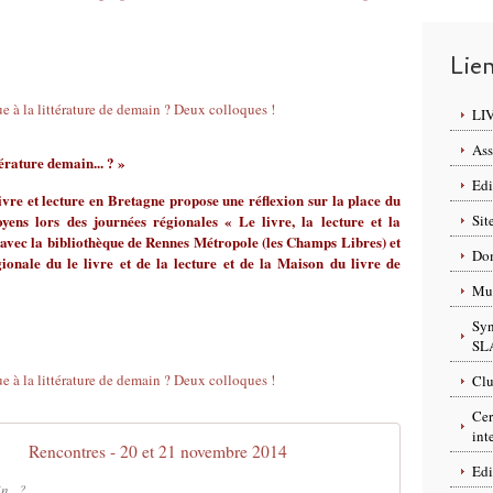
Lie
LI
Ass
térature demain... ? »
Edi
vre et lecture en Bretagne propose une réflexion sur la place du
toyens lors des journées régionales « Le livre, la lecture et la
Sit
n avec la bibliothèque de Rennes Métropole (les Champs Libres) et
Dom
gionale du le livre et de la lecture et de la Maison du livre de
Mus
Syn
SL
Clu
Cer
int
Rencontres - 20 et 21 novembre 2014
Edi
n...?