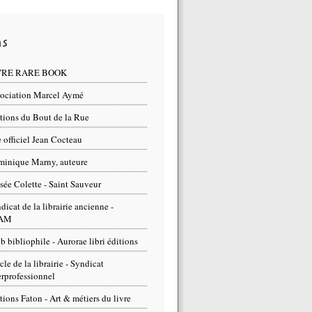
ns
VRE RARE BOOK
ociation Marcel Aymé
tions du Bout de la Rue
e officiel Jean Cocteau
inique Marny, auteure
ée Colette - Saint Sauveur
dicat de la librairie ancienne -
AM
b bibliophile - Aurorae libri éditions
cle de la librairie - Syndicat
erprofessionnel
tions Faton - Art & métiers du livre