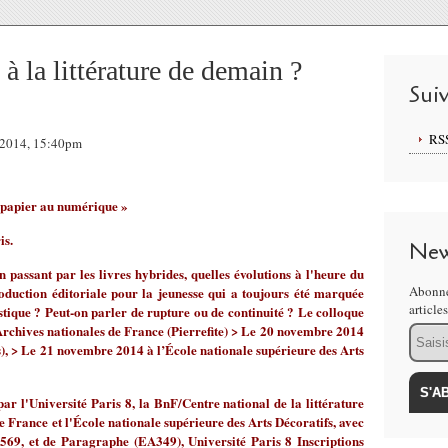
 la littérature de demain ?
Sui
RS
 2014, 15:40pm
du papier au numérique »
is.
New
 passant par les livres hybrides, quelles évolutions à l'heure du
Abonne
duction éditoriale pour la jeunesse qui a toujours été marquée
article
tistique ? Peut-on parler de rupture ou de continuité ? Le colloque
rchives nationales de France (Pierrefite) > Le 20 novembre 2014
Email
s), > Le 21 novembre 2014 à l’École nationale supérieure des Arts
ar l'Université Paris 8, la BnF/Centre national de la littérature
de France et l'École nationale supérieure des Arts Décoratifs, avec
569, et de Paragraphe (EA349), Université Paris 8 Inscriptions