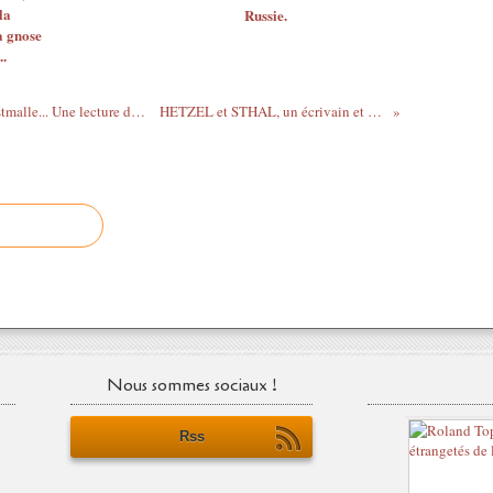
la
Russie.
a gnose
.
Un graduel cistercien de l'Abbaye de Westmalle... Une lecture du chant grégorien.
HETZEL et STHAL, un écrivain et son double !
Nous sommes sociaux !
Rss