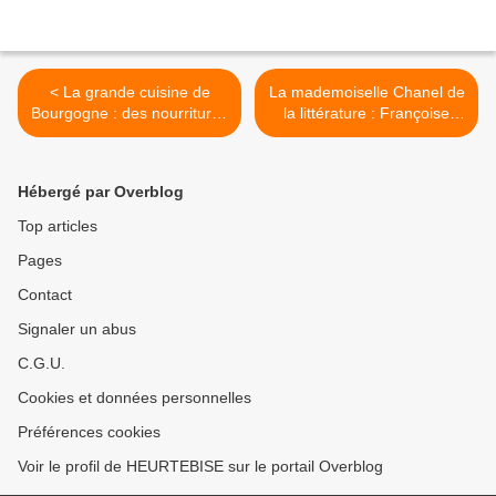
< La grande cuisine de
La mademoiselle Chanel de
Bourgogne : des nourritures
la littérature : Françoise
paysannes à « l’Espérance
Sagan. >
» chez Marc Meneau !
Hébergé par Overblog
Top articles
Pages
Contact
Signaler un abus
C.G.U.
Cookies et données personnelles
Préférences cookies
Voir le profil de HEURTEBISE sur le portail Overblog