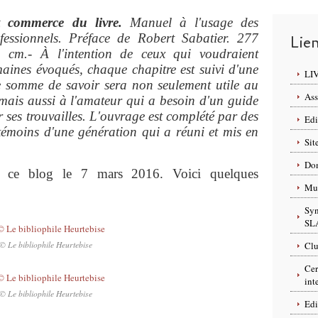
et commerce du livre.
Manuel à l'usage des
ofessionnels. Préface de Robert Sabatier. 277
Lie
cm.- À l'intention de ceux qui voudraient
maines évoqués, chaque chapitre est suivi d'une
LI
e somme de savoir sera non seulement utile au
Ass
r mais aussi à l'amateur qui a besoin d'un guide
 ses trouvailles. L'ouvrage est complété par des
Edi
 témoins d'une génération qui a réuni et mis en
Sit
Dom
sur ce blog le 7 mars 2016. Voici quelques
Mus
Syn
SL
© Le bibliophile Heurtebise
Clu
Cer
int
© Le bibliophile Heurtebise
Edi