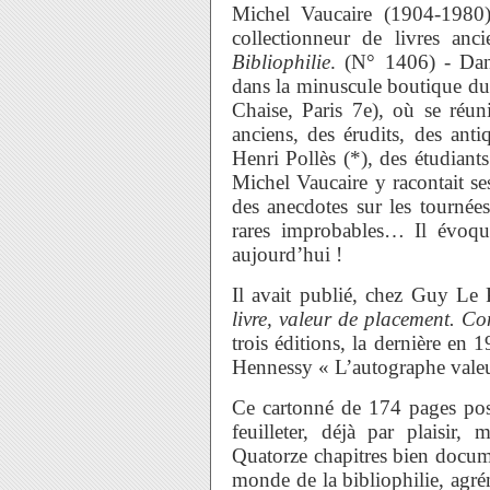
Michel Vaucaire (1904-1980),
collectionneur de livres anc
Bibliophilie
. (N° 1406) - Dan
dans la minuscule boutique du
Chaise, Paris 7e), où se réuni
anciens, des érudits, des antiq
Henri Pollès (*), des étudiant
Michel Vaucaire y racontait se
des anecdotes sur les tournée
rares improbables… Il évoqu
aujourd’hui !
Il avait publié, chez Guy Le 
livre, valeur de placement. Co
trois éditions, la dernière en
Hennessy « L’autographe valeu
Ce cartonné de 174 pages poss
feuilleter, déjà par plaisir
Quatorze chapitres bien docume
monde de la bibliophilie, agrém