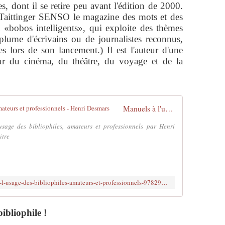
s, dont il se retire peu avant l'édition de 2000.
 Taittinger SENSO le magazine des mots et des
x «bobos intelligents», qui exploite des thèmes
 plume d'écrivains ou de journalistes reconnus,
s lors de son lancement.) Il est l'auteur d'une
ur du cinéma, du théâtre, du voyage et de la
Manuels à l'usage des bibliophiles, amateurs et professionnels - Henri Desmars
usage des bibliophiles, amateurs et professionnels par Henri
itre
https://www.decitre.fr/livres/manuels-a-l-usage-des-bibliophiles-amateurs-et-professionnels-9782950863522.html
ibliophile !