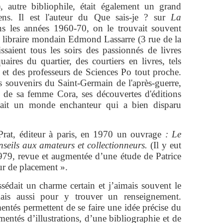
 autre bibliophile, était également un grand
iens. Il est l'auteur du Que sais-je ? sur
La
s les années 1960-70, on le trouvait souvent
 libraire mondain Edmond Lassarre (3 rue de la
ssaient tous les soirs des passionnés de livres
uaires du quartier, des courtiers en livres, tels
s et des professeurs de Sciences Po tout proche.
s souvenirs du Saint-Germain de l'après-guerre,
s de sa femme Cora, ses découvertes d'éditions
ait un monde enchanteur qui a bien disparu
Prat, éditeur à paris, en 1970 un ouvrage
: Le
nseils aux amateurs et collectionneurs.
(Il y eut
 1979, revue et augmentée d’une étude de Patrice
r de placement ».
édait un charme certain et j’aimais souvent le
, mais aussi pour y trouver un renseignement.
ntés permettent de se faire une idée précise du
entés d’illustrations, d’une bibliographie et de