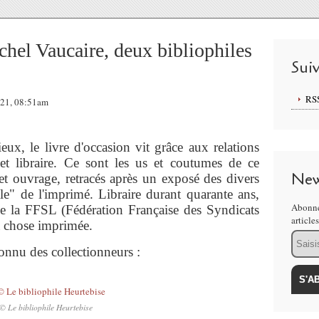
hel Vaucaire, deux bibliophiles
Sui
RS
021, 08:51am
ux, le livre d'occasion vit grâce aux relations
et libraire. Ce sont les us et coutumes de ce
New
et ouvrage, retracés après un exposé des divers
le" de l'imprimé. Libraire durant quarante ans,
Abonne
e la FFSL (Fédération Française des Syndicats
article
la chose imprimée.
Email
onnu des collectionneurs :
© Le bibliophile Heurtebise