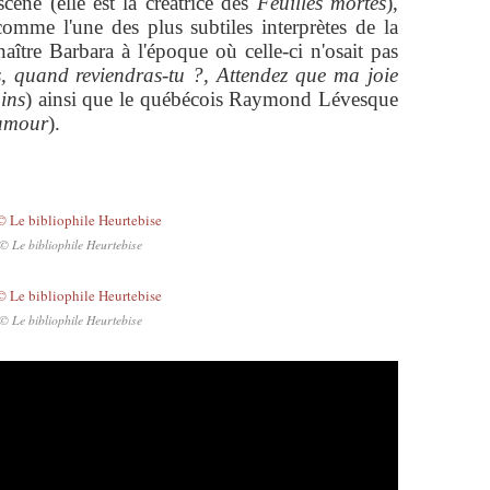
cène (elle est la créatrice des
Feuilles mortes
),
comme l'une des plus subtiles interprètes de la
aître Barbara à l'époque où celle-ci n'osait pas
, quand reviendras-tu ?, Attendez que ma joie
ins
) ainsi que le québécois Raymond Lévesque
'amour
).
© Le bibliophile Heurtebise
© Le bibliophile Heurtebise