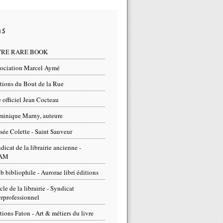
ns
VRE RARE BOOK
ociation Marcel Aymé
tions du Bout de la Rue
e officiel Jean Cocteau
inique Marny, auteure
ée Colette - Saint Sauveur
dicat de la librairie ancienne -
AM
b bibliophile - Aurorae libri éditions
cle de la librairie - Syndicat
erprofessionnel
tions Faton - Art & métiers du livre