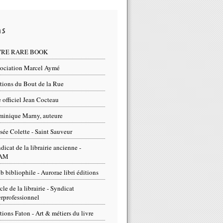
ns
VRE RARE BOOK
ociation Marcel Aymé
tions du Bout de la Rue
e officiel Jean Cocteau
inique Marny, auteure
ée Colette - Saint Sauveur
dicat de la librairie ancienne -
AM
b bibliophile - Aurorae libri éditions
cle de la librairie - Syndicat
erprofessionnel
tions Faton - Art & métiers du livre