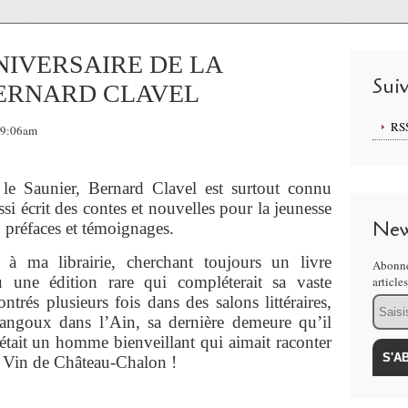
NIVERSAIRE DE LA
Sui
ERNARD CLAVEL
RS
09:06am
 Saunier, Bernard Clavel est surtout connu
i écrit des contes et nouvelles pour la jeunesse
New
, préfaces et témoignages.
u à ma librairie, cherchant toujours un livre
Abonne
 une édition rare qui compléterait sa vaste
article
trés plusieurs fois dans des salons littéraires,
Email
angoux dans l’Ain, sa dernière demeure qu’il
était un homme bienveillant qui aimait raconter
e Vin de Château-Chalon !