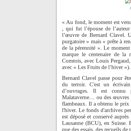
« Au fond, le moment est venu…
, qui fut l’épouse de l’aute
l’œuvre de Bernard Clavel. Un
purgatoire » mais « prête à rena
de la pérennité ». Le moment 
marque le centenaire de la n
Comtois, avec Louis Pergaud, 
avec « Les Fruits de l’hiver »).
Bernard Clavel passe pour êtr
du terroir. C'est un écrivai
d’ouvrages. Il est connu
Malataverne… ou des œuvres p
flambeaux. Il a obtenu le pri
l'hiver. Le fonds d'archives pe
est déposé et conservé auprès 
Lausanne (BCU), en Suisse. Be
que des essais, des recueils de 