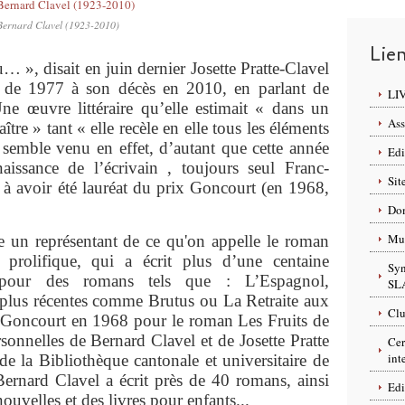
Bernard Clavel (1923-2010)
Lie
 », disait en juin dernier Josette Pratte-Clavel
ur de 1977 à son décès en 2010, en parlant de
LI
e œuvre littéraire qu’elle estimait « dans un
Ass
ître » tant « elle recèle en elle tous les éléments
semble venu en effet, d’autant que cette année
Edi
aissance de l’écrivain , toujours seul Franc-
Sit
à avoir été lauréat du prix Goncourt (en 1968,
Dom
Mus
e un représentant de ce qu'on appelle le roman
n prolifique, qui a écrit plus d’une centaine
Syn
 pour des romans tels que : L’Espagnol,
SL
lus récentes comme Brutus ou La Retraite aux
Clu
x Goncourt en 1968 pour le roman Les Fruits de
rsonnelles de Bernard Clavel et de Josette Pratte
Cer
int
de la Bibliothèque cantonale et universitaire de
rnard Clavel a écrit près de 40 romans, ainsi
Edi
nouvelles et des livres pour enfants...