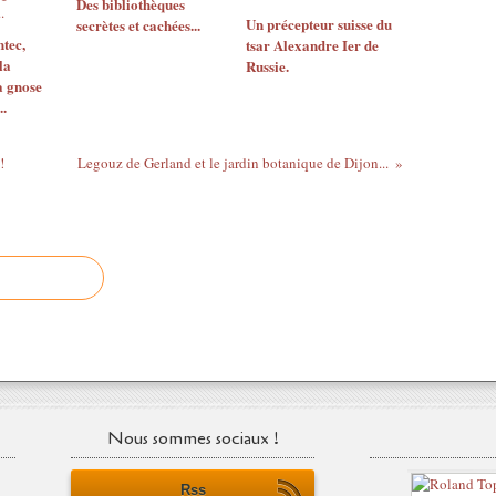
Des bibliothèques
Un précepteur suisse du
secrètes et cachées...
tec,
tsar Alexandre Ier de
la
Russie.
a gnose
.
!
Legouz de Gerland et le jardin botanique de Dijon...
Nous sommes sociaux !
Rss