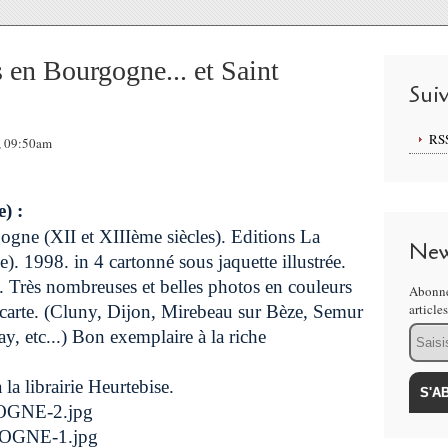
s en Bourgogne... et Saint
Sui
RS
, 09:50am
) :
gogne (XII et XIIIème siècles). Editions La
New
). 1998. in 4 cartonné sous jaquette illustrée.
 Très nombreuses et belles photos en couleurs
Abonne
article
 carte. (Cluny, Dijon, Mirebeau sur Bèze, Semur
Email
y, etc...) Bon exemplaire à la riche
a librairie Heurtebise.