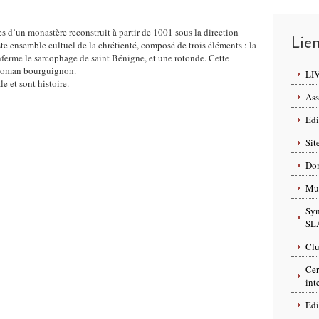
s d’un monastère reconstruit à partir de 1001 sous la direction
Lie
te ensemble cultuel de la chrétienté, composé de trois éléments : la
nferme le sarcophage de saint Bénigne, et une rotonde. Cette
t roman bourguignon.
LI
e et sont histoire.
Ass
Edi
Sit
Dom
Mus
Syn
SL
Clu
Cer
int
Edi