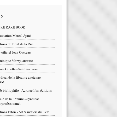
ns
VRE RARE BOOK
ociation Marcel Aymé
tions du Bout de la Rue
e officiel Jean Cocteau
inique Marny, auteure
ée Colette - Saint Sauveur
dicat de la librairie ancienne -
AM
b bibliophile - Aurorae libri éditions
cle de la librairie - Syndicat
erprofessionnel
tions Faton - Art & métiers du livre