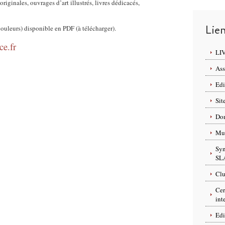
riginales, ouvrages d’art illustrés, livres dédicacés,
Lie
ouleurs) disponible en PDF (à télécharger).
ce.fr
LI
Ass
Edi
Sit
Dom
Mus
Syn
SL
Clu
Cer
int
Edi