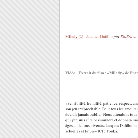
Milady (2) - Jacques Dufilho
par
RioBravo
Vidéo : Extrait du film : «Milady» de Fran
«Sensibilité, humilité, patience, respect, am
son jeu irréprochable. Pour tous les amoure
devrait jamais oublier. Nous attendons tous
qui j'en suis sûre passionnera et donnera u
âges et de tous niveaux. Jacques Dufilho ne 
actuelles et future» (Cf : Youka)