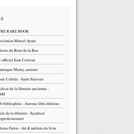
ns
VRE RARE BOOK
ociation Marcel Aymé
tions du Bout de la Rue
e officiel Jean Cocteau
inique Marny, auteure
ée Colette - Saint Sauveur
dicat de la librairie ancienne -
AM
b bibliophile - Aurorae libri éditions
cle de la librairie - Syndicat
erprofessionnel
tions Faton - Art & métiers du livre