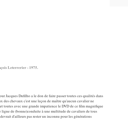
çois Leterrerier - 1975.
our Jacques Dufilho a le don de faire passer toutes ces qualités dans
ux des chevaux c'est une leçon de maître qu'aucun cavalier ne
 et toutes avec une grande impatience le DVD de ce film magnifique
ne ligne de (bonne)conduite à une multitude de cavaliers de tous
devrait d'ailleurs pas rester un inconnu pour les générations