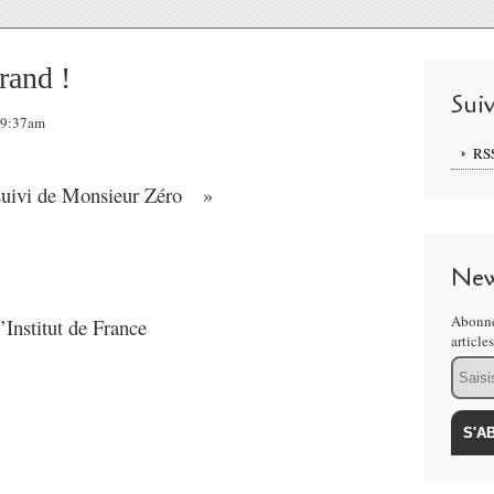
rand !
Sui
09:37am
RS
suivi de Monsieur Zéro »
New
Abonne
’Institut de France
article
Email