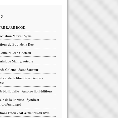
ns
VRE RARE BOOK
ociation Marcel Aymé
tions du Bout de la Rue
e officiel Jean Cocteau
inique Marny, auteure
ée Colette - Saint Sauveur
dicat de la librairie ancienne -
AM
b bibliophile - Aurorae libri éditions
cle de la librairie - Syndicat
erprofessionnel
tions Faton - Art & métiers du livre