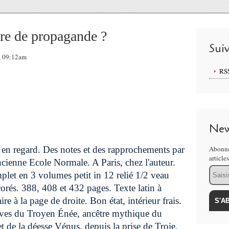
re de propagande ?
Sui
, 09:12am
RS
New
 en regard. Des notes et des rapprochements par
Abonne
article
ancienne Ecole Normale. A Paris, chez l'auteur.
Email
let en 3 volumes petit in 12 relié 1/2 veau
corés. 388, 408 et 432 pages. Texte latin à
re à la page de droite. Bon état, intérieur frais.
euves du Troyen Énée, ancêtre mythique du
t de la déesse Vénus, depuis la prise de Troie,