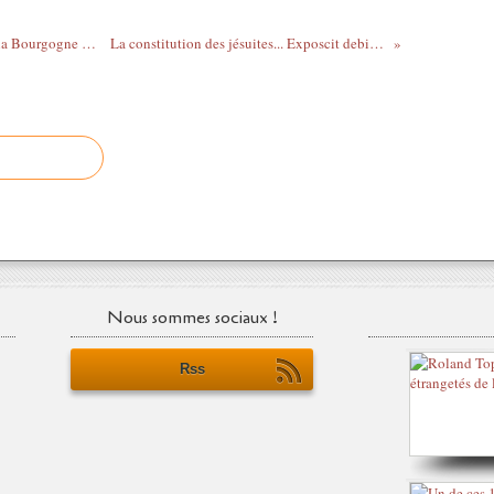
L'Abbaye de Cîteaux... Saint Bernard, et la Bourgogne d'Or !
La constitution des jésuites... Exposcit debitum !
Nous sommes sociaux !
Rss