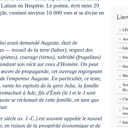
e Latium en Hespérie. Le poème, écrit entre 29
gile, contient environ 10 000 vers et se divise en
Lie
LI
Ass
 lui avait demandé Auguste, était de
Edi
 — travail de la terre (labor), respect des
 (pietas), courage (virtus), sobriété (frugalitas)
Sit
 fondant son récit sur ceux d'Homère. On peut
Dom
 œuvre de propagande, cet ouvrage regorgeant
Mus
de l'empereur Auguste. En particulier, ce texte,
Syn
vante les exploits de la gens Julia, la famille
SL
ttachait à Iule, fils d'Énée (le I et le J sont
Clu
guste se réclamait de cette famille, en tant que
sar.
Cer
int
r siècle av. J.-C.) est souvent appelée le nouvel
Edi
or, en raison de la prospérité économique et de