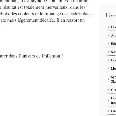
ment naïf, il est atypique. On aime ou on aime
e résultat est totalement merveilleux, dans les
 choix des couleurs et le montage des cadres dans
Lie
cate mais légèrement décalée. Il en ressort un
.
LI
Ass
Edi
Sit
ntrer dans l’univers de Philémon !
Dom
Mus
Syn
SL
Clu
Cer
int
Edi