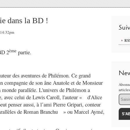
ie dans la BD !
Sui
, 14:32pm
RS
ème
 BD 2
partie.
New
l'auteur des aventures de Philémon. Ce grand
 en compagnie de son âne Anatole et de Monsieur
Abonne
un monde parallèle. L'univers de Philémon a
article
Email
re, avec celui de Lewis Caroll, l'auteur « d'Alice
ut penser aussi, à l’ami Pierre Gripari, conteur
parallèles de Roman Branchu » ou Marcel Aymé,