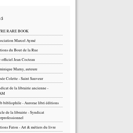
ns
VRE RARE BOOK
ociation Marcel Aymé
tions du Bout de la Rue
e officiel Jean Cocteau
inique Marny, auteure
ée Colette - Saint Sauveur
dicat de la librairie ancienne -
AM
b bibliophile - Aurorae libri éditions
cle de la librairie - Syndicat
erprofessionnel
tions Faton - Art & métiers du livre