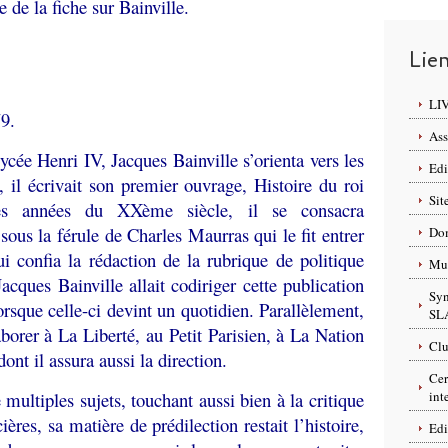
ée de la fiche sur Bainville.
Lie
LI
79.
Ass
ycée Henri IV, Jacques Bainville s’orienta vers les
Edi
s, il écrivait son premier ouvrage, Histoire du roi
Sit
es années du XXème siècle, il se consacra
sous la férule de Charles Maurras qui le fit entrer
Dom
i confia la rédaction de la rubrique de politique
Mus
acques Bainville allait codiriger cette publication
Syn
rsque celle-ci devint un quotidien. Parallèlement,
SL
borer à La Liberté, au Petit Parisien, à La Nation
Clu
ont il assura aussi la direction.
Cer
e multiples sujets, touchant aussi bien à la critique
int
ières, sa matière de prédilection restait l’histoire,
Edi