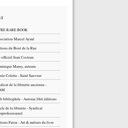
ns
VRE RARE BOOK
ociation Marcel Aymé
tions du Bout de la Rue
e officiel Jean Cocteau
inique Marny, auteure
ée Colette - Saint Sauveur
dicat de la librairie ancienne -
AM
b bibliophile - Aurorae libri éditions
cle de la librairie - Syndicat
erprofessionnel
tions Faton - Art & métiers du livre