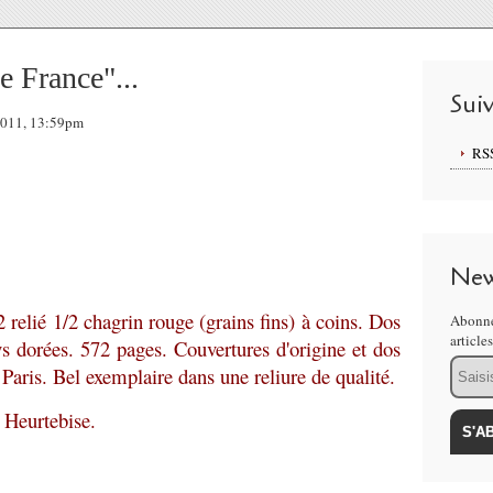
e France"...
Sui
2011, 13:59pm
RS
New
 relié 1/2 chagrin rouge (grains fins) à coins. Dos
Abonne
article
ys dorées. 572 pages. Couvertures d'origine et dos
Email
aris. Bel exemplaire dans une reliure de qualité.
e Heurtebise.