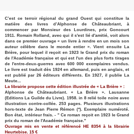
C’est ce terroir régional du grand Ouest qui constitue la
matière des livres d’Alphonse de Châteaubriant, à
commencer par Monsieur des Lourdines, prix Goncourt
1911. Romain Rolland, avec qui il s'est lié d'amitié, voit alors
dans ce premier ouvrage « un livre à rendre en un mois son
auteur célèbre dans le monde entier ». Vient ensuite La
Brière, pour lequel il reçoit en 1923 le Grand prix du roman
de l'Académie française et qui est l'un des plus forts tirages
de l'entre-deux-guerres avec 600 000 exemplaires vendus.
Le livre est traduit dès 1924 en allemand, puis en anglais, et
est publié par 26 éditeurs différents. En 1927, il publie La
Meute...
La librairie propose cette édition illustrée de « La Brière » :
Alphonse de Châteaubriant. « La Brière ». Lausanne
(Editions La Guilde du Livre). 1958. in 8 relié toile noire avec
illustration contre-collée. 253 pages. Plusieurs illustrations
hors-texte de Jean Pierre Rémon (*). Exemplaire numéroté.
Bon état, intérieur frais. - " Ce roman reçoit en 1923 le Grand
prix du roman de l'Académie française."
Ouvrage mis en vente et référencé HE 8354 à la librairie
Heurtebise. 15 €