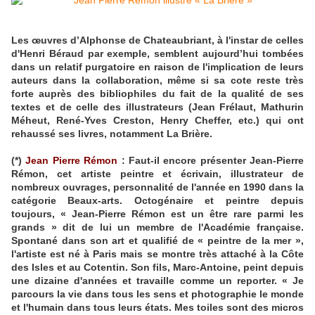
Les œuvres d’Alphonse de Chateaubriant, à l'instar de celles
d'Henri Béraud par exemple, semblent aujourd’hui tombées
dans un relatif purgatoire en raison de l'implication de leurs
auteurs dans la collaboration, même si sa cote reste très
forte auprès des bibliophiles du fait de la qualité de ses
textes et de celle des illustrateurs (Jean Frélaut, Mathurin
Méheut, René-Yves Creston, Henry Cheffer, etc.) qui ont
rehaussé ses livres, notamment La Brière.
(*)
Jean Pierre Rémon
: Faut-il encore présenter Jean-Pierre
Rémon, cet artiste peintre et écrivain, illustrateur de
nombreux ouvrages, personnalité de l'année en 1990 dans la
catégorie Beaux-arts. Octogénaire et peintre depuis
toujours, « Jean-Pierre Rémon est un être rare parmi les
grands » dit de lui un membre de l'Académie française.
Spontané dans son art et qualifié de « peintre de la mer »,
l'artiste est né à Paris mais se montre très attaché à la Côte
des Isles et au Cotentin. Son fils, Marc-Antoine, peint depuis
une dizaine d'années et travaille comme un reporter. « Je
parcours la vie dans tous les sens et photographie le monde
et l'humain dans tous leurs états. Mes toiles sont des micros