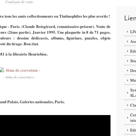
Catalogue de vente.
 tous les amis collectionneurs ou Tintinophiles les plus avertis !
Lie
que - Paris. (Claude Boisgirard, commissaire-priseur). Vente de
LI
eurs (2ème partie). Janvier 1995. Une plaquette in 8 de 71 pages.
uleurs : dessins dédicacés, albums, figurines, puzzles, objets
Ass
oté du tirage. Bon état.
Edi
1 à la librairie Heurtebise.
Sit
Dom
- 4ème de couverture -
Mus
Syn
SL
nd Palais, Galeries nationales, Paris.
Clu
Cer
int
Edi