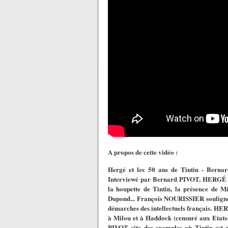
A propos de cette vidéo :
Hergé et les 50 ans de Tintin - Berna
Interviewé par Bernard PIVOT, HERGÉ raco
la houpette de Tintin, la présence de Mi
Dupond... François NOURISSIER souligne la
démarches des intellectuels français. HERG
à Milou et à Haddock (censuré aux Etats-U
PIVOT cite des exemples où Tintin est 