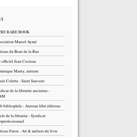
ns
VRE RARE BOOK
ociation Marcel Aymé
tions du Bout de la Rue
e officiel Jean Cocteau
inique Marny, auteure
ée Colette - Saint Sauveur
dicat de la librairie ancienne -
AM
b bibliophile - Aurorae libri éditions
cle de la librairie - Syndicat
erprofessionnel
tions Faton - Art & métiers du livre