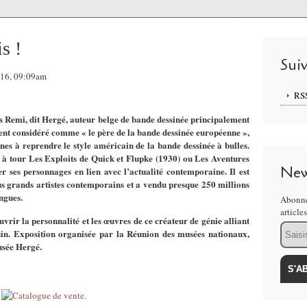
s !
Sui
016, 09:09am
RS
s Remi, dit Hergé, auteur belge de bande dessinée principalement
ent considéré comme « le père de la bande dessinée européenne »,
nes à reprendre le style américain de la bande dessinée à bulles.
ur à tour Les Exploits de Quick et Flupke (1930) ou Les Aventures
New
er ses personnages en lien avec l’actualité contemporaine. Il est
s grands artistes contemporains et a vendu presque 250 millions
ngues.
Abonne
article
uvrir la personnalité et les œuvres de ce créateur de génie alliant
Email
ssin. Exposition organisée par la Réunion des musées nationaux,
usée Hergé.