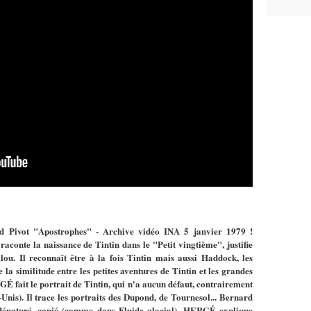
rd Pivot "Apostrophes" - Archive vidéo INA 5 janvier 1979 !
nte la naissance de Tintin dans le "Petit vingtième", justifie
lou. Il reconnaît être à la fois Tintin mais aussi Haddock, les
 similitude entre les petites aventures de Tintin et les grandes
É fait le portrait de Tintin, qui n'a aucun défaut, contrairement
nis). Il trace les portraits des Dupond, de Tournesol... Bernard
dénaturé, copié (comme dans Fluide glacial). HERGÉ explique