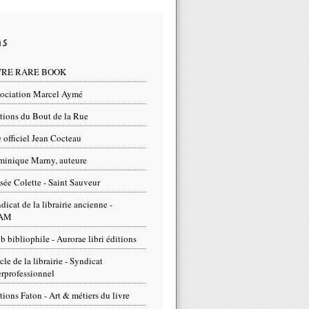
ns
VRE RARE BOOK
ociation Marcel Aymé
tions du Bout de la Rue
e officiel Jean Cocteau
inique Marny, auteure
ée Colette - Saint Sauveur
dicat de la librairie ancienne -
AM
b bibliophile - Aurorae libri éditions
cle de la librairie - Syndicat
erprofessionnel
tions Faton - Art & métiers du livre