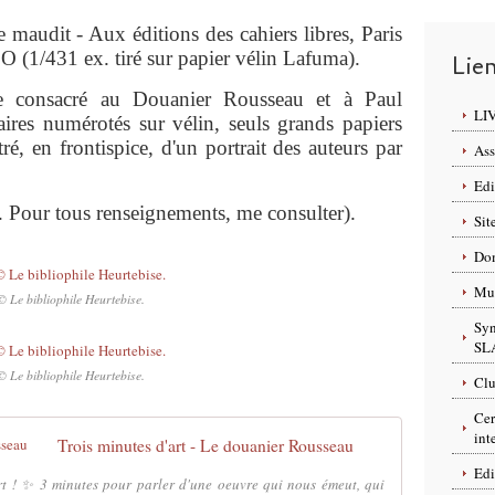
e maudit - Aux éditions des cahiers libres, Paris
 (1/431 ex. tiré sur papier vélin Lafuma).
Lie
te consacré au Douanier Rousseau et à Paul
LI
res numérotés sur vélin, seuls grands papiers
é, en frontispice, d'un portrait des auteurs par
Ass
Edi
. Pour tous renseignements, me consulter).
Sit
Dom
Mus
© Le bibliophile Heurtebise.
Syn
SL
© Le bibliophile Heurtebise.
Clu
Cer
int
Trois minutes d'art - Le douanier Rousseau
Edi
 ! ✨ 3 minutes pour parler d'une oeuvre qui nous émeut, qui