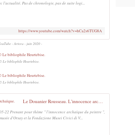
c l'actualité. Pas de chronologie, pas de suite logi...
https://www.youtube.com/watch?v=hCa2s6TUG8A
YouTube - Artora - juin 2020 -
© Le bibliophile Heurtebise.
© Le bibliophile Heurtebise.
Le Douanier Rousseau. L'innocence archaïque.
05-22 Prenant pour thème " l'innocence archaïque du peintre ",
 musée d'Orsay et la Fondazione Musei Civici di V...