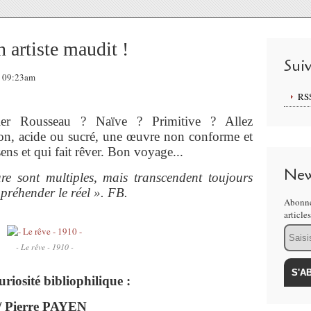
n artiste maudit !
Sui
, 09:23am
RS
ier Rousseau ? Naïve ? Primitive ? Allez
n, acide ou sucré, une œuvre non conforme et
sens et qui fait rêver. Bon voyage...
New
re sont multiples, mais transcendent toujours
ppréhender le réel ». FB.
Abonne
article
Email
- Le rêve - 1910 -
curiosité bibliophilique :
 Pierre PAYEN