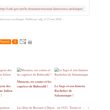
http://cafe-geo.net/le-douanier-rousseau-linnocence-archaique/
innocence archaïque. Publié par mlg, le 25 mai 2016. -
Repost
0
Musaeus, ses contes et les
eur des
Le Sage et son fameux
caprices de Rubezahl !
ur Julien
Bachelier de
 !
Salamanque !
Le grand livre des Sociétés et Confréries gastronomiques !
Les fêtes de Bossuet à Dijon... en 1921. Toasts et discours !