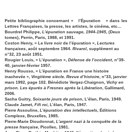
Petite bibliographie concernant « l’Épuration » dans les
Lettres Françaises, la presse, les artistes, le cinéma, etc…
Bourdrel Philippe,
L’épuration sauvage, 1944-1945
, (Deux
tomes), Perrin, Paris, 1988, et 1991.
Coston Henry, « Le livre noir de l’épuration »,
Lectures
françaises
, août septembre 1964.
Rivarol
, supplément au
n°32, 23 août 1951.
Rougier Louis, « L’épuration »,
Défense de l’occident
, n°39-
40, janvier-février 1957.
Henry Rousso, « L’épuration en France une histoire
inachevée »,
Vingtième siècle. Revue d’histoire
, n°33, janvier
mars 1992, page 102. Bénédicte Vergez-Chaignon,
Vichy en
prison. Les épurés à Fresnes après la Libération
, Gallimard,
2006.
Sacha Guitry,
Soixante jours de prison
, L’élan, Paris, 1949.
Claude Jamet,
Fifi roi
, L’élan, Paris, 1947.
Pierre Assouline,
L’épuration des intellectuels
, Éditions
Complexe, Bruxelles, 1985.
Pierre-Marie Dioudonnat,
L’argent nazi à la conquête de la
presse française
, Picollec, 1981.