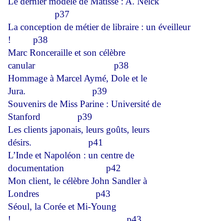
Le dernier modèle de Matisse : A. Nelck
p37
La conception de métier de libraire : un éveilleur
!
p38
Marc Ronceraille et son célèbre
canular
p38
Hommage à Marcel Aymé, Dole et le
Jura.
p39
Souvenirs de Miss Parine : Université de
Stanford
p39
Les clients japonais, leurs goûts, leurs
désirs.
p41
L’Inde et Napoléon : un centre de
documentation
p42
Mon client, le célèbre John Sandler à
Londres
p43
Séoul, la Corée et Mi-Young
!
p43